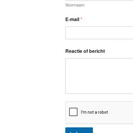
e
Voornaam
a
c
E-mail
*
t
i
e
o
f
Reactie of bericht