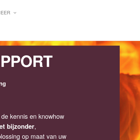
MEER
UPPORT
ing
 de kennis en knowhow
et bijzonder
,
loplossing op maat van uw