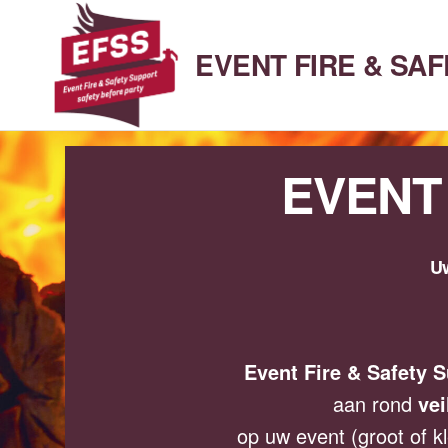
Ga
naar
EVENT FIRE & SA
de
inhoud
EVENT
Uw
Event Fire & Safety 
aan rond
vei
op uw event (groot of kl