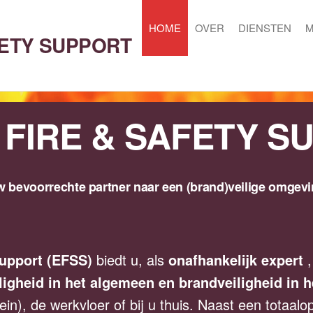
HOME
OVER
DIENSTEN
FETY SUPPORT
 FIRE & SAFETY S
 bevoorrechte partner naar een (brand)veilige omgev
Support (EFSS)
biedt u, als
onafhankelijk expert
,
ligheid in het algemeen en brandveiligheid in h
ein), de werkvloer of bij u thuis. Naast een totaa